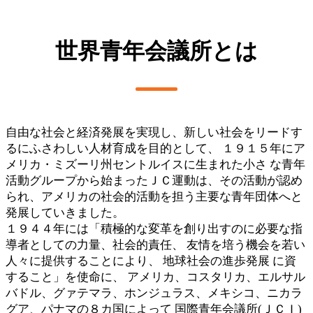
世界青年会議所とは
自由な社会と経済発展を実現し、新しい社会をリードす
るにふさわしい人材育成を目的として、 １９１５年にア
メリカ・ミズーリ州セントルイスに生まれた小さ な青年
活動グループから始まったＪＣ運動は、その活動が認め
られ、アメリカの社会的活動を担う主要な青年団体へと
発展していきました。
１９４４年には「積極的な変革を創り出すのに必要な指
導者としての力量、社会的責任、 友情を培う機会を若い
人々に提供することにより、 地球社会の進歩発展 に資
すること」を使命に、 アメリカ、コスタリカ、エルサル
バドル、グァテマラ、ホンジュラス、メキシコ、ニカラ
グア、パナマの８カ国によって 国際青年会議所(ＪＣＩ)