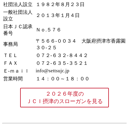
社団法人設立
１９８２年８月２３日
一般社団法人
２０１３年１月４日
設立
日本ＪＣ認承
Ｎｏ.５７６
番号
〒５６６-００３４ 大阪府摂津市香露園
事務局
３０-２５
ＴＥＬ
０７２-６３２-８４４２
ＦＡＸ
０７２-６３５-３５２１
info@settsujc.jp
Ｅ-ｍａｉｌ
営業時間
１４：００～１８：００
２０２６年度の
ＪＣＩ摂津のスローガンを見る