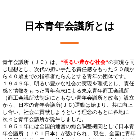
日本青年会議所とは
青年会議所（ＪＣ）は、
“明るい豊かな社会”
の実現を同
じ理想とし、次代の担い手たる責任感をもった２０歳か
ら４０歳までの指導者たらんとする青年の団体です。
１９４９年、明るい豊かな社会の実現を理想とし、責任
感と情熱をもった青年有志による東京青年商工会議所
（商工会議所法制定にともない青年会議所と改名）設立
から、日本の青年会議所(ＪＣ)運動は始まり、共に向上
し合い、社会に貢献しようという理念のもとに各地に
次々と青年会議所が誕生しました。
１９５１年には全国的運営の総合調整機関として日本青
年会議所（ＪＣＩ日本）が設けられ、 現在、全国に青年